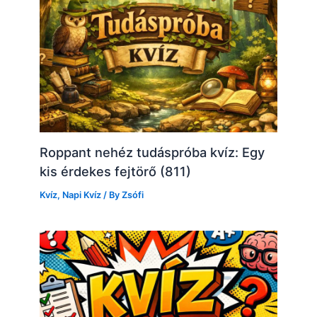
Roppant nehéz tudáspróba kvíz: Egy
kis érdekes fejtörő (811)
Kvíz
,
Napi Kvíz
/ By
Zsófi