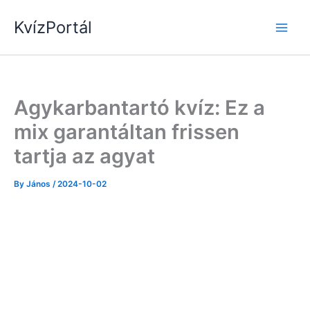
Skip
KvízPortál
to
content
Agykarbantartó kvíz: Ez a
mix garantáltan frissen
tartja az agyat
By
János
/
2024-10-02