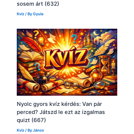
sosem árt (632)
Kvíz
/ By
Gyula
Nyolc gyors kvíz kérdés: Van pár
perced? Játszd le ezt az izgalmas
quizt (667)
Kvíz
/ By
János