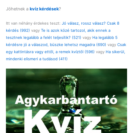
Jöhetnek a
kvíz kérdések
?
Itt van néhány érdekes teszt:
Jó válasz, rossz válasz? Csak 8
kérdés (992)
vagy
Te is azok közé tartozol, akik ennek a
tesztnek legalább a felét teljesítik? (521)
vagy
Ha legalább 5
kérdésre jó a válaszod, büszke lehetsz magadra (690)
vagy
Csak
egy kattintásra vagy ettől, a remek kvíztől (596)
vagy
Ha sikerül,
mindenki elismeri a tudásod (411)