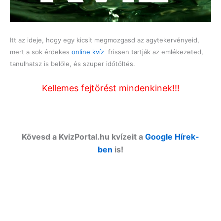
Itt az ideje, hogy egy kicsit megmozgasd az agytekervényeid,
mert a sok érdekes
online kvíz
frissen tartják az emlékezeted,
tanulhatsz is belőle, és szuper időtöltés.
Kellemes fejtörést mindenkinek!!!
Kövesd a KvizPortal.hu kvízeit a
Google Hírek-
ben
is!