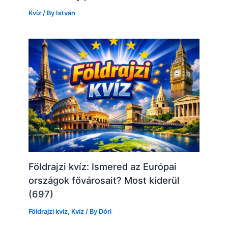
Kvíz
/ By
István
Földrajzi kvíz: Ismered az Európai
országok fővárosait? Most kiderül
(697)
Földrajzi kvíz
,
Kvíz
/ By
Dóri