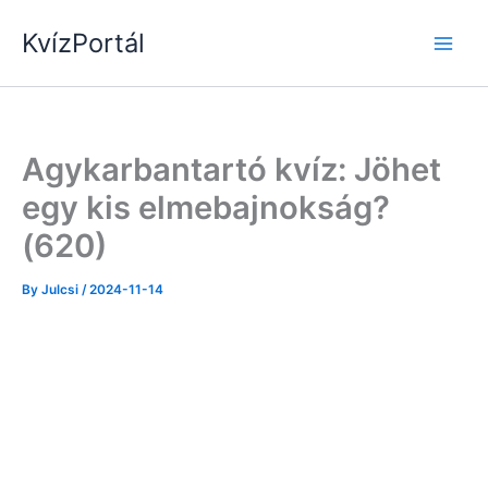
Skip
KvízPortál
to
content
Agykarbantartó kvíz: Jöhet
egy kis elmebajnokság?
(620)
By
Julcsi
/
2024-11-14