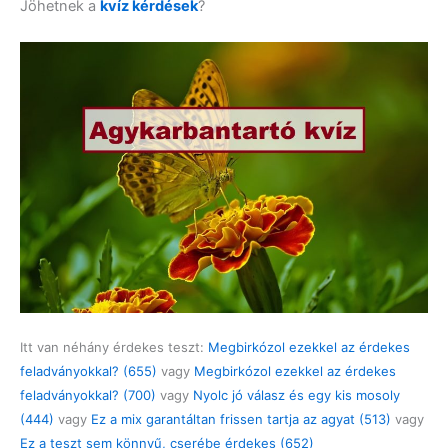
Jöhetnek a
kvíz kérdések
?
Itt van néhány érdekes teszt:
Megbirkózol ezekkel az érdekes
feladványokkal? (655)
vagy
Megbirkózol ezekkel az érdekes
feladványokkal? (700)
vagy
Nyolc jó válasz és egy kis mosoly
(444)
vagy
Ez a mix garantáltan frissen tartja az agyat (513)
vagy
Ez a teszt sem könnyű, cserébe érdekes (652)