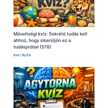
Műveltségi kvíz: Sokrétű tudás kell
ahhoz, hogy sikerüljön ez a
tudáspróba! (578)
Kvíz
/ By
Évi