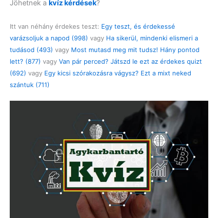
Jöhetnek a
kvíz kérdések
?
Itt van néhány érdekes teszt:
Egy teszt, és érdekessé
varázsoljuk a napod (998)
vagy
Ha sikerül, mindenki elismeri a
tudásod (493)
vagy
Most mutasd meg mit tudsz! Hány pontod
lett? (877)
vagy
Van pár perced? Játszd le ezt az érdekes quizt
(692)
vagy
Egy kicsi szórakozásra vágysz? Ezt a mixt neked
szántuk (711)