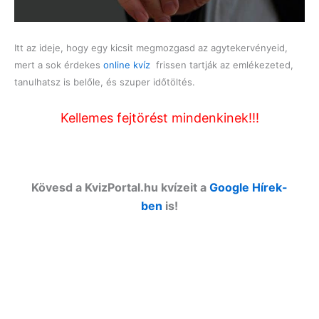
Itt az ideje, hogy egy kicsit megmozgasd az agytekervényeid,
mert a sok érdekes
online kvíz
frissen tartják az emlékezeted,
tanulhatsz is belőle, és szuper időtöltés.
Kellemes fejtörést mindenkinek!!!
Kövesd a KvizPortal.hu kvízeit a
Google Hírek-
ben
is!