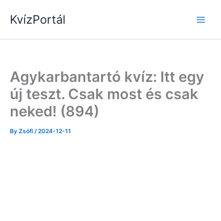
Skip
KvízPortál
to
content
Agykarbantartó kvíz: Itt egy
új teszt. Csak most és csak
neked! (894)
By
Zsófi
/
2024-12-11