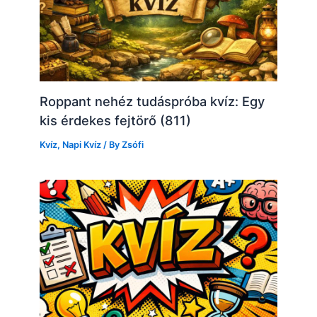
Roppant nehéz tudáspróba kvíz: Egy
kis érdekes fejtörő (811)
Kvíz
,
Napi Kvíz
/ By
Zsófi