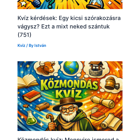
Kvíz kérdések: Egy kicsi szórakozásra
vágysz? Ezt a mixt neked szántuk
(751)
Kvíz
/ By
István
Közmondás kvíz: Mennyire ismered a