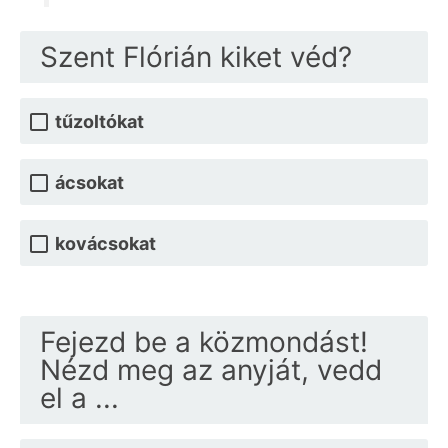
Szent Flórián kiket véd?
tűzoltókat
ácsokat
kovácsokat
Fejezd be a közmondást!
Nézd meg az anyját, vedd
el a ...