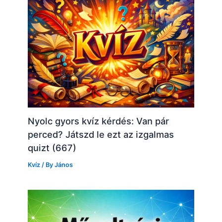
Nyolc gyors kvíz kérdés: Van pár
perced? Játszd le ezt az izgalmas
quizt (667)
Kvíz
/ By
János