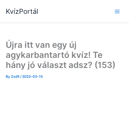
Skip
KvízPortál
to
content
Újra itt van egy új
agykarbantartó kvíz! Te
hány jó választ adsz? (153)
By
Zsófi
/
2023-03-15