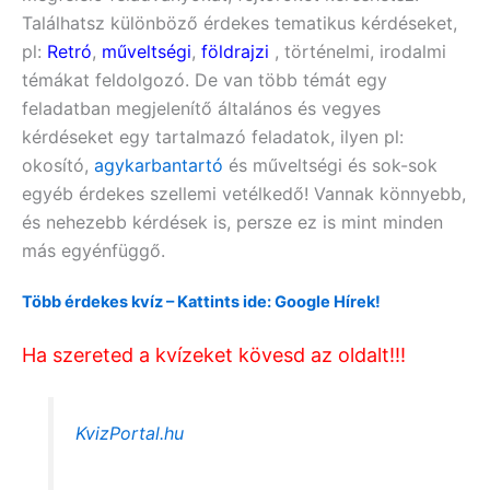
Találhatsz különböző érdekes tematikus kérdéseket,
pl:
Retró
,
műveltségi
,
földrajzi
, történelmi, irodalmi
témákat feldolgozó. De van több témát egy
feladatban megjelenítő általános és vegyes
kérdéseket egy tartalmazó feladatok, ilyen pl:
okosító,
agykarbantartó
és műveltségi
és sok-sok
egyéb érdekes szellemi vetélkedő! Vannak könnyebb,
és nehezebb kérdések is, persze ez is mint minden
más egyénfüggő.
Több érdekes kvíz – Kattints ide: Google Hírek!
Ha szereted a kvízeket kövesd az oldalt!!!
KvizPortal.hu