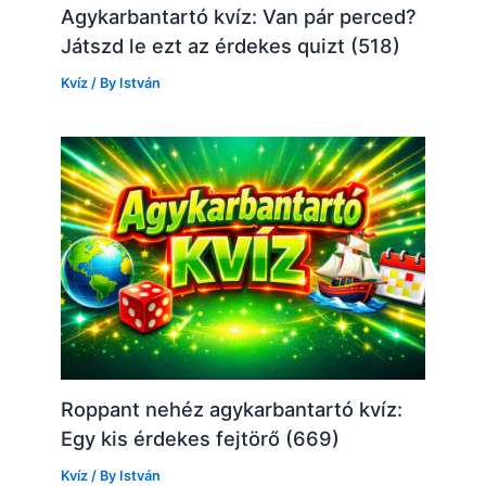
Agykarbantartó kvíz: Van pár perced?
Játszd le ezt az érdekes quizt (518)
Kvíz
/ By
István
Roppant nehéz agykarbantartó kvíz:
Egy kis érdekes fejtörő (669)
Kvíz
/ By
István