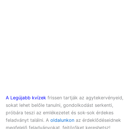
A Legújabb kvízek
frissen tartják az agytekervényeid,
sokat lehet belőle tanulni, gondolkodást serkenti,
próbára teszi az emlékezetet és sok-sok érdekes
feladványt találni. A
oldalunkon
az érdeklődéseidnek
megfelelő feladványokat, fejtörőket kereshetsz!