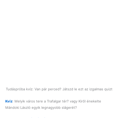
Tudáspróba kvíz: Van pár perced? Játszd le ezt az izgalmas quizt
Kvíz
: Melyik város tere a Trafalgar tér? vagy Kiről énekelte
Mándoki László egyik legnagyobb slágerét?