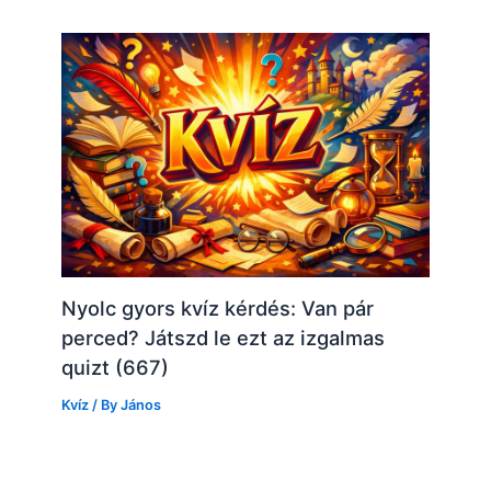
Nyolc gyors kvíz kérdés: Van pár
perced? Játszd le ezt az izgalmas
quizt (667)
Kvíz
/ By
János