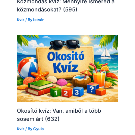
Közmondás kvíz: Mennyire ismered a
közmondásokat? (595)
Kvíz
/ By
István
Okosító kvíz: Van, amiből a több
sosem árt (632)
Kvíz
/ By
Gyula