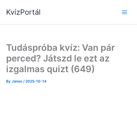
Skip
KvízPortál
to
content
Tudáspróba kvíz: Van pár
perced? Játszd le ezt az
izgalmas quizt (649)
By
János
/
2025-10-14