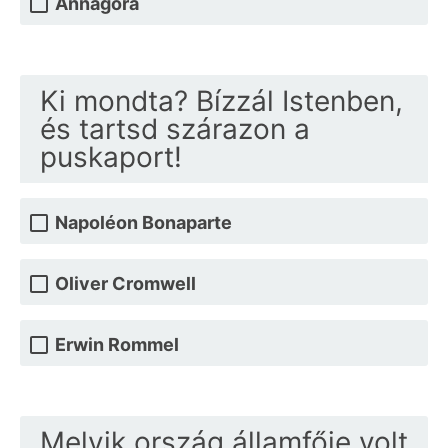
Annagora
Ki mondta? Bízzál Istenben,
és tartsd szárazon a
puskaport!
Napoléon Bonaparte
Oliver Cromwell
Erwin Rommel
Melyik ország államfője volt