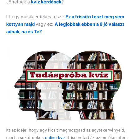
Jöhetnek a
kvíz kérdések
?
Itt egy másik érdekes teszt:
Ez a frissítő teszt meg sem
kottyan majd
vagy ez:
A legjobbak ebben a 8 jó választ
adnak, na és Te?
Itt az ideje, hogy egy kicsit megmozgasd az agytekervényeid,
mert a sok érdekes
online kvíz
frissen tartják az emlékezeted,