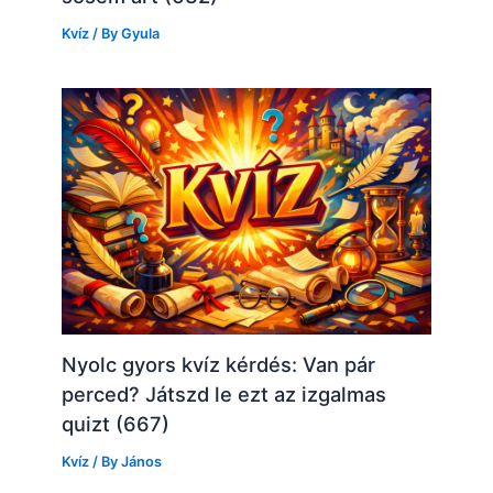
Kvíz
/ By
Gyula
Nyolc gyors kvíz kérdés: Van pár
perced? Játszd le ezt az izgalmas
quizt (667)
Kvíz
/ By
János