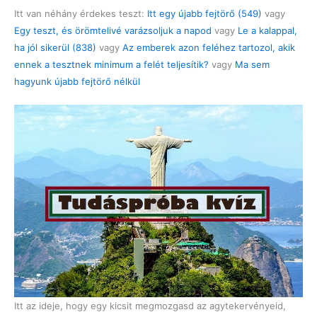
Itt van néhány érdekes teszt:
Itt egy újabb fejtörő (549)
vagy
Egy teszt, és örömtelivé varázsoljuk a napod
vagy
Le a kalappal,
ha jól sikerül (838)
vagy
Az emberek azon feléhez tartozol, akik
ennek a tesztnek minimum a felét teljesítik?
vagy
Ma sem
hagyunk újabb fejtörő nélkül
Itt az ideje, hogy egy kicsit megmozgasd az agytekervényeid,