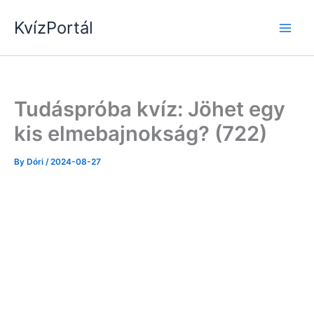
Skip
KvízPortál
to
content
Tudáspróba kvíz: Jöhet egy
kis elmebajnokság? (722)
By
Dóri
/
2024-08-27