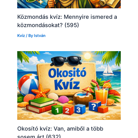
Közmondás kvíz: Mennyire ismered a
közmondásokat? (595)
Kvíz
/ By
István
Okosító kvíz: Van, amiből a több
sosem árt (632)