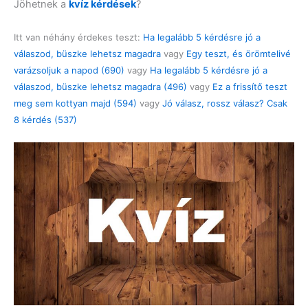
Jöhetnek a
kvíz kérdések
?
Itt van néhány érdekes teszt:
Ha legalább 5 kérdésre jó a
válaszod, büszke lehetsz magadra
vagy
Egy teszt, és örömtelivé
varázsoljuk a napod (690)
vagy
Ha legalább 5 kérdésre jó a
válaszod, büszke lehetsz magadra (496)
vagy
Ez a frissítő teszt
meg sem kottyan majd (594)
vagy
Jó válasz, rossz válasz? Csak
8 kérdés (537)