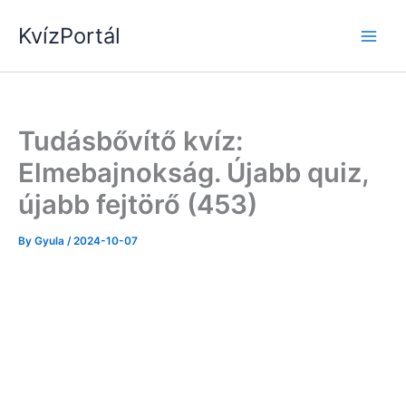
Skip
KvízPortál
to
content
Tudásbővítő kvíz:
Elmebajnokság. Újabb quiz,
újabb fejtörő (453)
By
Gyula
/
2024-10-07