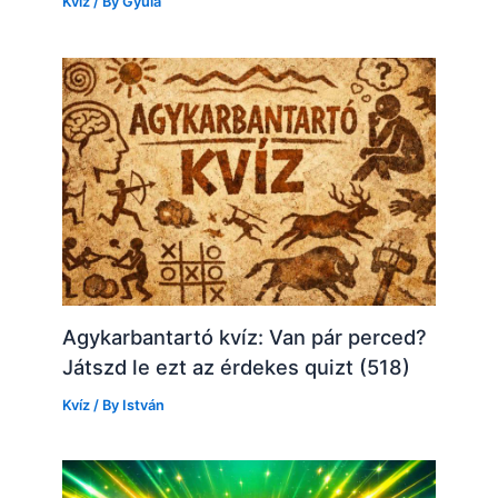
Kvíz
/ By
Gyula
Agykarbantartó kvíz: Van pár perced?
Játszd le ezt az érdekes quizt (518)
Kvíz
/ By
István