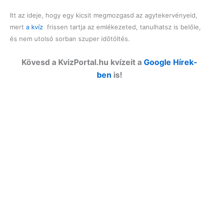
Itt az ideje, hogy egy kicsit megmozgasd az agytekervényeid,
mert
a kvíz
frissen tartja az emlékezeted, tanulhatsz is belőle,
és nem utolsó sorban szuper időtöltés.
Kövesd a KvizPortal.hu kvízeit a
Google Hírek-
ben
is!