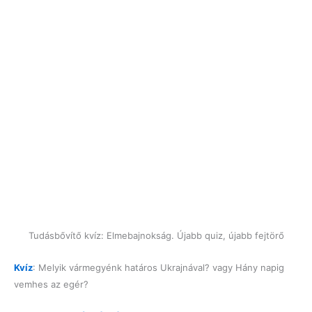
Tudásbővítő kvíz: Elmebajnokság. Újabb quiz, újabb fejtörő
Kvíz
: Melyik vármegyénk határos Ukrajnával? vagy Hány napig
vemhes az egér?