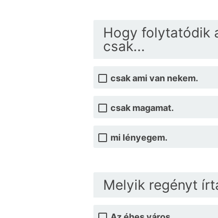
Hogy folytatódik 
csak...
csak ami van nekem.
csak magamat.
mi lényegem.
Melyik regényt ír
Az éhes város