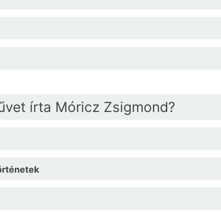
űvet írta Móricz Zsigmond?
örténetek