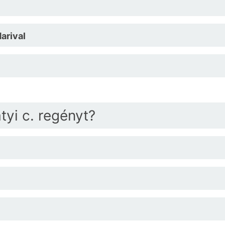
arival
tyi c. regényt?