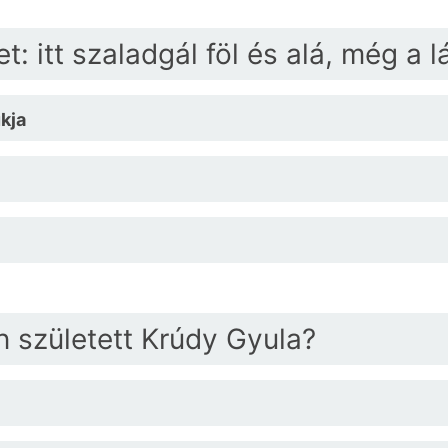
: itt szaladgál föl és alá, még a lád
kja
n született Krúdy Gyula?