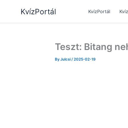
Skip
KvízPortál
to
KvízPortál
Kví
content
Teszt: Bitang ne
By
Julcsi
/
2025-02-19