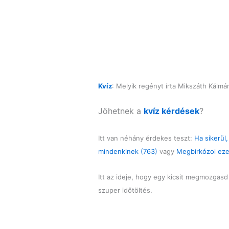
Kvíz
: Melyik regényt írta Mikszáth Kálmá
Jöhetnek a
kvíz kérdések
?
Itt van néhány érdekes teszt:
Ha sikerül
mindenkinek (763)
vagy
Megbirkózol eze
Itt az ideje, hogy egy kicsit megmozgas
szuper időtöltés.