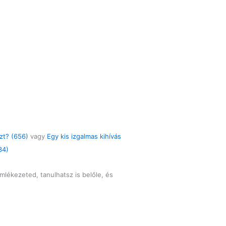
zt? (656)
vagy
Egy kis izgalmas kihívás
34)
mlékezeted, tanulhatsz is belőle, és