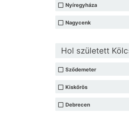
Nyíregyháza
Nagycenk
Hol született Köl
Sződemeter
Kiskőrös
Debrecen