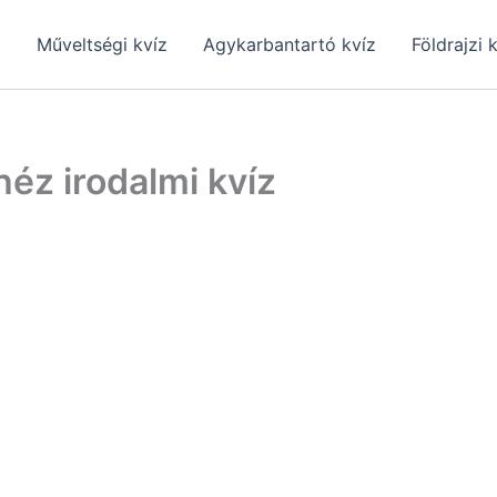
z
Műveltségi kvíz
Agykarbantartó kvíz
Földrajzi 
héz irodalmi kvíz