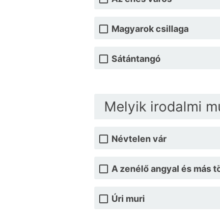
Magyarok csillaga
Sátántangó
Melyik irodalmi m
Névtelen vár
A zenélő angyal és más t
Úri muri