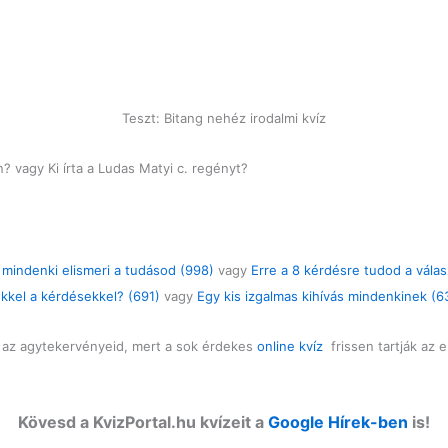
Teszt: Bitang nehéz irodalmi kvíz
n? vagy Ki írta a Ludas Matyi c. regényt?
, mindenki elismeri a tudásod (998)
vagy
Erre a 8 kérdésre tudod a válas
kkel a kérdésekkel? (691)
vagy
Egy kis izgalmas kihívás mindenkinek (6
d az agytekervényeid, mert a sok érdekes
online kvíz
frissen tartják az e
Kövesd a KvizPortal.hu kvízeit a
Google Hírek-ben
is!