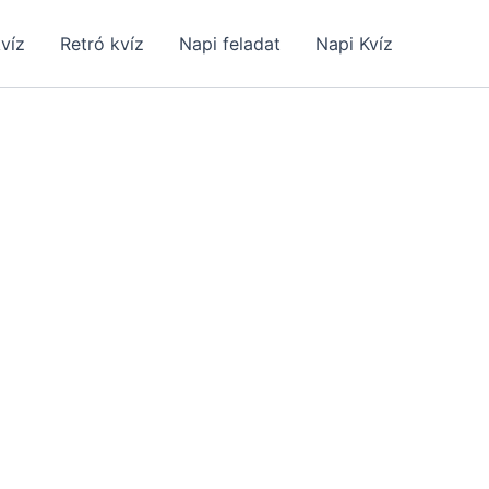
kvíz
Retró kvíz
Napi feladat
Napi Kvíz