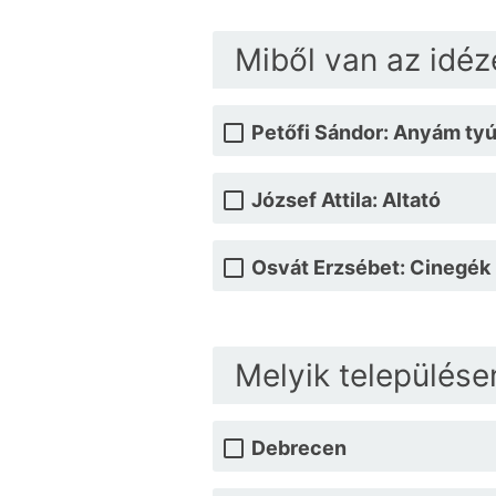
Miből van az idézet
Petőfi Sándor: Anyám tyú
József Attila: Altató
Osvát Erzsébet: Cinegék
Melyik települése
Debrecen