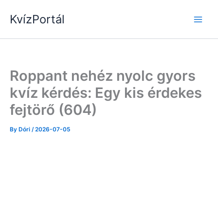
Skip
KvízPortál
to
content
Roppant nehéz nyolc gyors
kvíz kérdés: Egy kis érdekes
fejtörő (604)
By
Dóri
/
2026-07-05