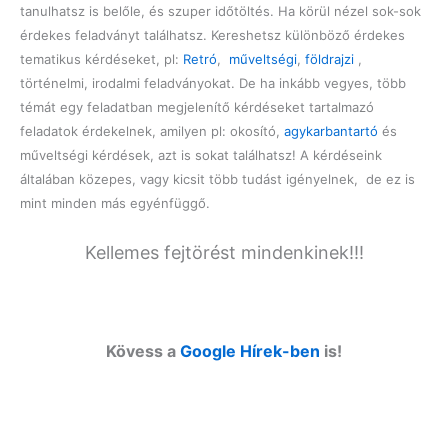
tanulhatsz is belőle, és szuper időtöltés. Ha körül nézel sok-sok
érdekes feladványt találhatsz. Kereshetsz különböző érdekes
tematikus kérdéseket, pl:
Retró
,
műveltségi
,
földrajzi
,
történelmi, irodalmi feladványokat. De ha inkább vegyes, több
témát egy feladatban megjelenítő kérdéseket tartalmazó
feladatok érdekelnek, amilyen pl: okosító,
agykarbantartó
és
műveltségi kérdések, azt is sokat találhatsz! A kérdéseink
általában közepes, vagy kicsit több tudást igényelnek, de ez is
mint minden más egyénfüggő.
Kellemes fejtörést mindenkinek!!!
Kövess a
Google Hírek-ben
is!