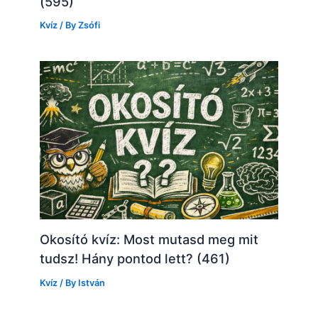
(595)
Kvíz
/ By
Zsófi
Okosító kvíz: Most mutasd meg mit
tudsz! Hány pontod lett? (461)
Kvíz
/ By
István