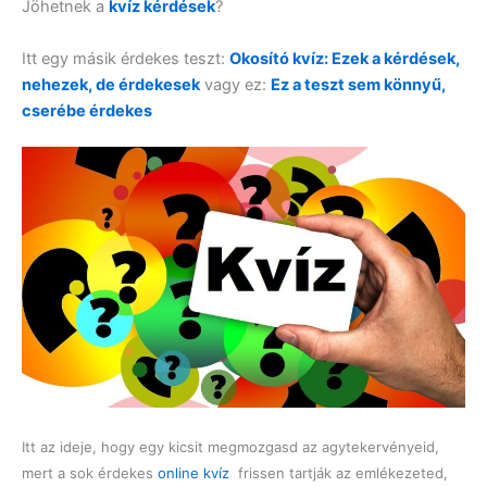
Jöhetnek a
kvíz kérdések
?
Itt egy másik érdekes teszt:
Okosító kvíz: Ezek a kérdések,
nehezek, de érdekesek
vagy ez:
Ez a teszt sem könnyű,
cserébe érdekes
Itt az ideje, hogy egy kicsit megmozgasd az agytekervényeid,
mert a sok érdekes
online kvíz
frissen tartják az emlékezeted,