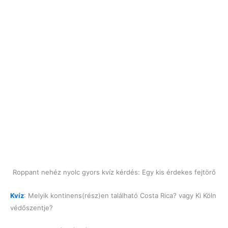
Roppant nehéz nyolc gyors kvíz kérdés: Egy kis érdekes fejtörő
Kvíz
: Melyik kontinens(rész)en található Costa Rica? vagy Ki Köln
védőszentje?