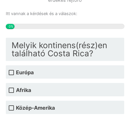
érdekes fejtörő
Itt vannak a kérdések és a válaszok:
0%
Melyik kontinens(rész)en
található Costa Rica?
Európa
Afrika
Közép-Amerika