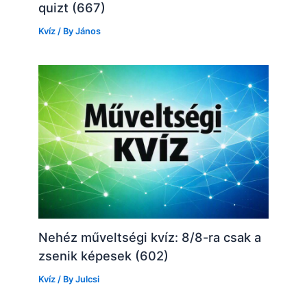
quizt (667)
Kvíz
/ By
János
Nehéz műveltségi kvíz: 8/8-ra csak a
zsenik képesek (602)
Kvíz
/ By
Julcsi