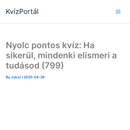
Skip
KvízPortál
to
content
Nyolc pontos kvíz: Ha
sikerül, mindenki elismeri a
tudásod (799)
By
Julcsi
/
2025-04-29