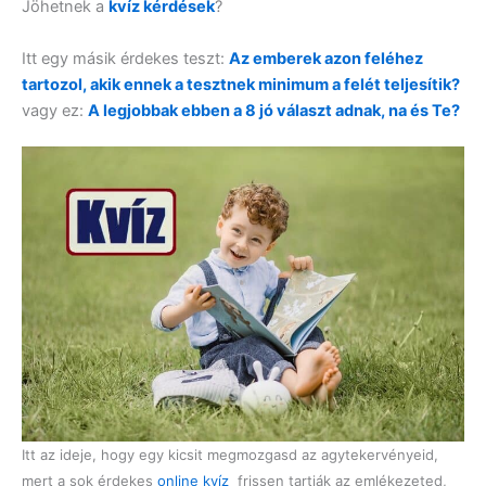
Jöhetnek a
kvíz kérdések
?
Itt egy másik érdekes teszt:
Az emberek azon feléhez
tartozol, akik ennek a tesztnek minimum a felét teljesítik?
vagy ez:
A legjobbak ebben a 8 jó választ adnak, na és Te?
Itt az ideje, hogy egy kicsit megmozgasd az agytekervényeid,
mert a sok érdekes
online kvíz
frissen tartják az emlékezeted,