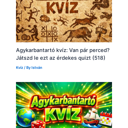
Agykarbantartó kvíz: Van pár perced?
Játszd le ezt az érdekes quizt (518)
Kvíz
/ By
István