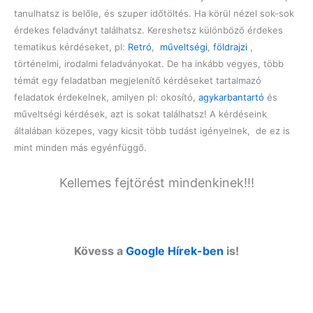
tanulhatsz is belőle, és szuper időtöltés. Ha körül nézel sok-sok
érdekes feladványt találhatsz. Kereshetsz különböző érdekes
tematikus kérdéseket, pl:
Retró
,
műveltségi
,
földrajzi
,
történelmi, irodalmi feladványokat. De ha inkább vegyes, több
témát egy feladatban megjelenítő kérdéseket tartalmazó
feladatok érdekelnek, amilyen pl: okosító,
agykarbantartó
és
műveltségi kérdések, azt is sokat találhatsz! A kérdéseink
általában közepes, vagy kicsit több tudást igényelnek, de ez is
mint minden más egyénfüggő.
Kellemes fejtörést mindenkinek!!!
Kövess a
Google Hírek-ben
is!