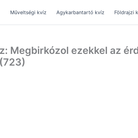
z
Műveltségi kvíz
Agykarbantartó kvíz
Földrajzi 
z: Megbirkózol ezekkel az ér
 (723)