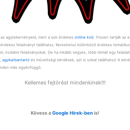
d az agytekervényeid, mert a sok érdekes
online kvíz
frissen tartják az e
k érdekes feladványt találhatsz. Kereshetsz különböző érdekes tematiku
mi, irodalmi feladványokat. De ha inkább vegyes, több témát egy felada
ó,
agykarbantartó
és műveltségi kérdések, azt is sokat találhatsz! A kérd
minden más egyénfüggő.
Kellemes fejtörést mindenkinek!!!
Kövess a
Google Hírek-ben
is!