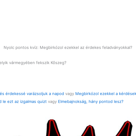
Nyolc pontos kvíz: Megbirkózol ezekkel az érdekes feladványokkal?
Melyik vármegyében fekszik Kőszeg?
 és érdekessé varázsoljuk a napod
vagy
Megbirkózol ezekkel a kérdések
 le ezt az izgalmas quizt
vagy
Elmebajnokság, hány pontod lesz?