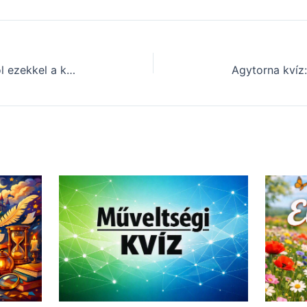
Agykarbantartó kvíz: Megbirkózol ezekkel a kérdésekkel? (692)