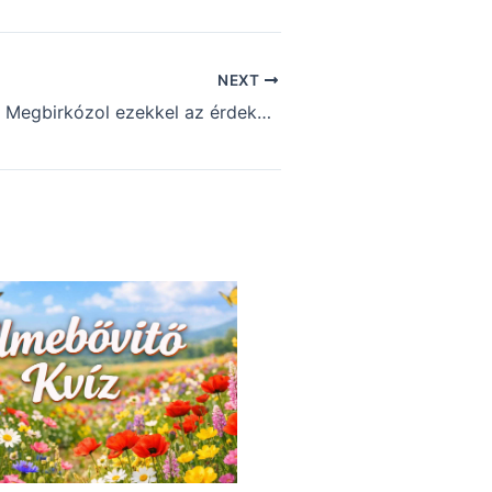
NEXT
Agytorna kvíz: Megbirkózol ezekkel az érdekes feladványokkal? (581)