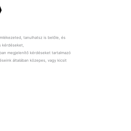
mlékezeted, tanulhatsz is belőle, és
s kérdéseket,
tban megjelenítő kérdéseket tartalmazó
éseink általában közepes, vagy kicsit