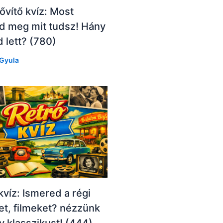
vítő kvíz: Most
d meg mit tudsz! Hány
 lett? (780)
Gyula
kvíz: Ismered a régi
t, filmeket? nézzünk