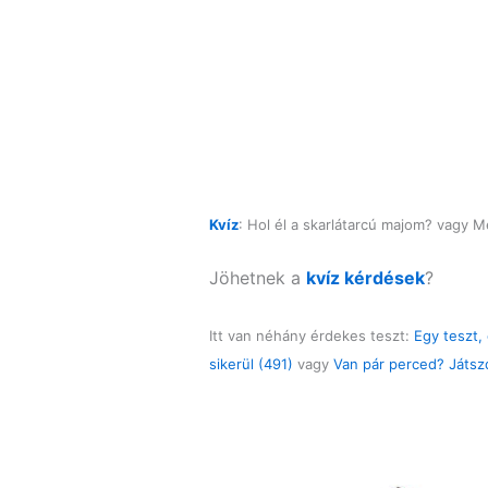
Kvíz
: Hol él a skarlátarcú majom? vagy 
Jöhetnek a
kvíz kérdések
?
Itt van néhány érdekes teszt:
Egy teszt,
sikerül (491)
vagy
Van pár perced? Játszd