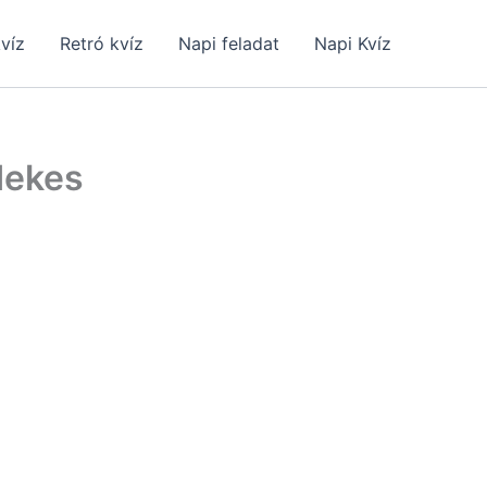
kvíz
Retró kvíz
Napi feladat
Napi Kvíz
dekes