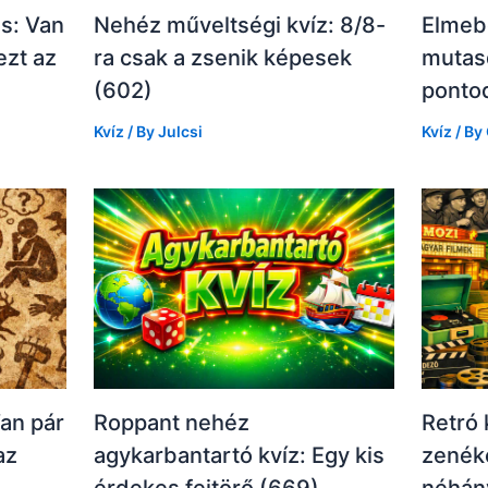
és: Van
Nehéz műveltségi kvíz: 8/8-
Elmebő
ezt az
ra csak a zsenik képesek
mutas
(602)
pontod
Kvíz
/ By
Julcsi
Kvíz
/ By
Van pár
Roppant nehéz
Retró 
az
agykarbantartó kvíz: Egy kis
zenéke