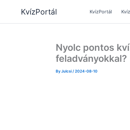
Skip
KvízPortál
to
KvízPortál
Kví
content
Nyolc pontos kví
feladványokkal?
By
Julcsi
/
2024-08-10