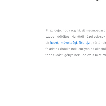
Itt az ideje, hogy egy kicsit megmozgas
szuper időtöltés. Ha körül nézel sok-so
pl:
Retró
,
műveltségi
,
földrajzi
, történel
feladatok érdekelnek, amilyen pl: okosít
több tudást igényelnek, de ez is mint 