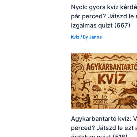
Nyolc gyors kvíz kérd
pár perced? Játszd le 
izgalmas quizt (667)
Kvíz
/ By
János
Agykarbantartó kvíz: 
perced? Játszd le ezt 