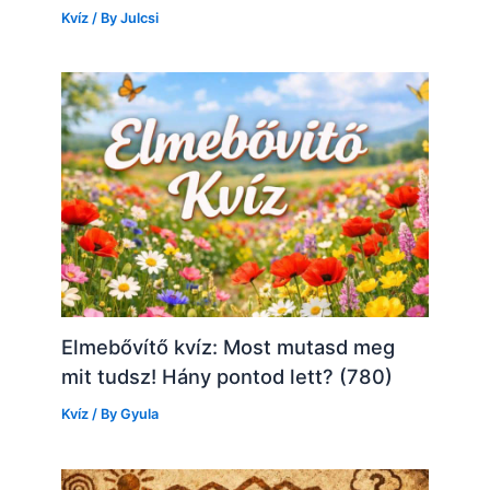
Kvíz
/ By
Julcsi
Elmebővítő kvíz: Most mutasd meg
mit tudsz! Hány pontod lett? (780)
Kvíz
/ By
Gyula