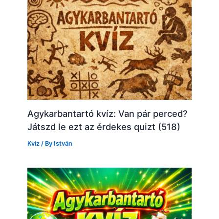
Agykarbantartó kvíz: Van pár perced?
Játszd le ezt az érdekes quizt (518)
Kvíz
/ By
István