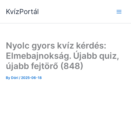
Skip
KvízPortál
to
content
Nyolc gyors kvíz kérdés:
Elmebajnokság. Újabb quiz,
újabb fejtörő (848)
By
Dóri
/
2025-06-18