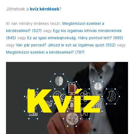
Jöhetnek a
kvíz kérdések
?
Itt van néhány érdekes teszt:
Megbirkózol ezekkel a
kérdésekkel? (527)
vagy
Egy kis izgalmas kihívás mindenkinek
(845)
vagy
Ez az igazi elmebajnokság. Hány pontod lett? (695)
vagy
Van pár perced? Játszd le ezt az izgalmas quizt (552)
vagy
Megbirkózol ezekkel a kérdésekkel? (797)