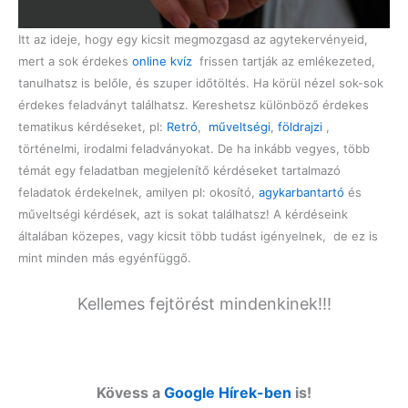
Itt az ideje, hogy egy kicsit megmozgasd az agytekervényeid,
mert a sok érdekes
online kvíz
frissen tartják az emlékezeted,
tanulhatsz is belőle, és szuper időtöltés. Ha körül nézel sok-sok
érdekes feladványt találhatsz. Kereshetsz különböző érdekes
tematikus kérdéseket, pl:
Retró
,
műveltségi
,
földrajzi
,
történelmi, irodalmi feladványokat. De ha inkább vegyes, több
témát egy feladatban megjelenítő kérdéseket tartalmazó
feladatok érdekelnek, amilyen pl: okosító,
agykarbantartó
és
műveltségi kérdések, azt is sokat találhatsz! A kérdéseink
általában közepes, vagy kicsit több tudást igényelnek, de ez is
mint minden más egyénfüggő.
Kellemes fejtörést mindenkinek!!!
Kövess a
Google Hírek-ben
is!