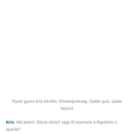
Nyolc gyors kvíz kérdés: Elmebajnokság. Újabb quiz, újabb
fejtörő
Kvíz
: Mit jelent: Gloria victis? vagy Ki szerezte a Rigoletto c.
operát?