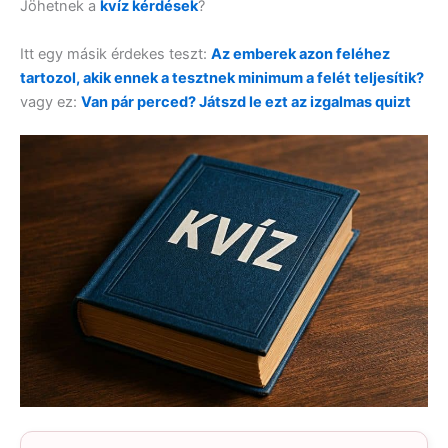
Jöhetnek a
kvíz kérdések
?
Itt egy másik érdekes teszt:
Az emberek azon feléhez
tartozol, akik ennek a tesztnek minimum a felét teljesítik?
vagy ez:
Van pár perced? Játszd le ezt az izgalmas quizt