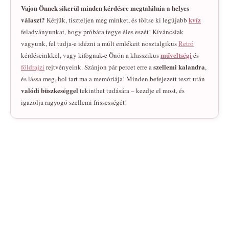
Vajon Önnek sikerül minden kérdésre megtalálnia a helyes
választ?
kvíz
Kérjük, tiszteljen meg minket, és töltse ki legújabb
feladványunkat, hogy próbára tegye éles eszét! Kíváncsiak
vagyunk, fel tudja-e idézni a múlt emlékeit nosztalgikus
Retró
műveltségi
kérdéseinkkel, vagy kifognak-e Önön a klasszikus
és
szellemi kalandra
földrajzi
rejtvényeink. Szánjon pár percet erre a
,
és lássa meg, hol tart ma a memóriája! Minden befejezett teszt után
valódi büszkeséggel
tekinthet tudására – kezdje el most, és
igazolja ragyogó szellemi frissességét!