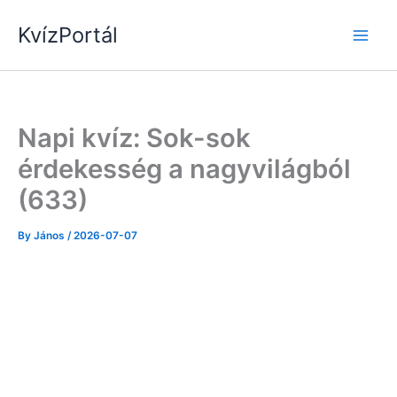
Skip
KvízPortál
to
content
Napi kvíz: Sok-sok
érdekesség a nagyvilágból
(633)
By
János
/
2026-07-07