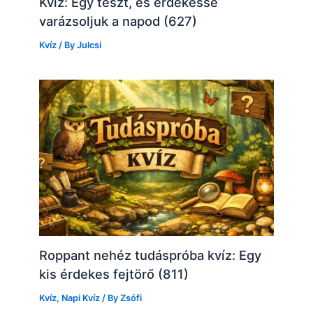
Kvíz: Egy teszt, és érdekessé
varázsoljuk a napod (627)
Kvíz
/ By
Julcsi
Roppant nehéz tudáspróba kvíz: Egy
kis érdekes fejtörő (811)
Kvíz
,
Napi Kvíz
/ By
Zsófi