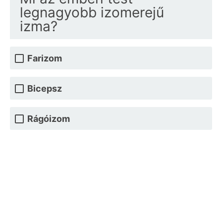
legnagyobb izomerejű
izma?
Farizom
Bicepsz
Rágóizom