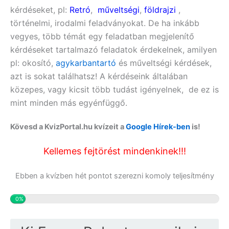
kérdéseket, pl:
Retró
,
műveltségi
,
földrajzi
,
történelmi, irodalmi feladványokat. De ha inkább
vegyes, több témát egy feladatban megjelenítő
kérdéseket tartalmazó feladatok érdekelnek, amilyen
pl:
okosító,
agykarbantartó
és műveltségi
kérdések,
azt is sokat találhatsz! A kérdéseink általában
közepes, vagy kicsit több tudást igényelnek, de ez is
mint minden más egyénfüggő.
Kövesd a KvizPortal.hu kvízeit a
Google Hírek-ben
is!
Kellemes fejtörést mindenkinek!!!
Ebben a kvízben hét pontot szerezni komoly teljesítmény
0%