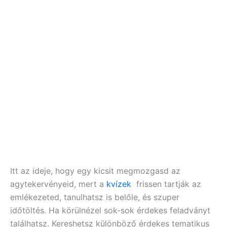
Itt az ideje, hogy egy kicsit megmozgasd az
agytekervényeid, mert a
kvízek
frissen tartják az
emlékezeted, tanulhatsz is belőle, és szuper
időtöltés. Ha körülnézel sok-sok érdekes feladványt
találhatsz. Kereshetsz különböző érdekes tematikus