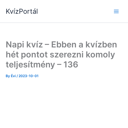
Skip
KvízPortál
to
content
Napi kvíz – Ebben a kvízben
hét pontot szerezni komoly
teljesítmény – 136
By
Évi
/
2023-10-01