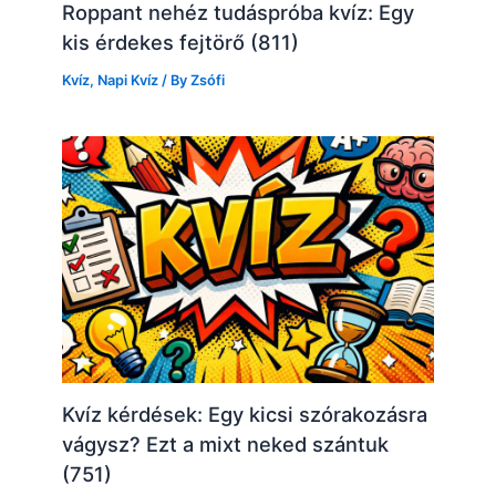
Roppant nehéz tudáspróba kvíz: Egy
kis érdekes fejtörő (811)
Kvíz
,
Napi Kvíz
/ By
Zsófi
Kvíz kérdések: Egy kicsi szórakozásra
vágysz? Ezt a mixt neked szántuk
(751)