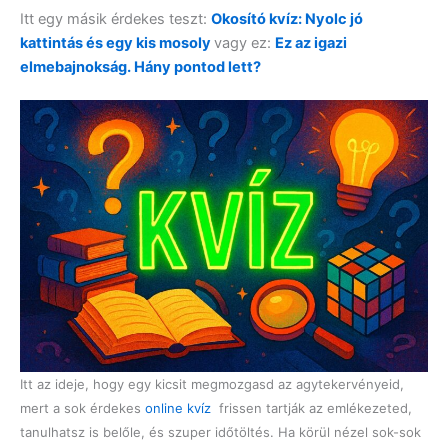
Itt egy másik érdekes teszt:
Okosító kvíz: Nyolc jó
kattintás és egy kis mosoly
vagy ez:
Ez az igazi
elmebajnokság. Hány pontod lett?
Itt az ideje, hogy egy kicsit megmozgasd az agytekervényeid,
mert a sok érdekes
online kvíz
frissen tartják az emlékezeted,
tanulhatsz is belőle, és szuper időtöltés. Ha körül nézel sok-sok