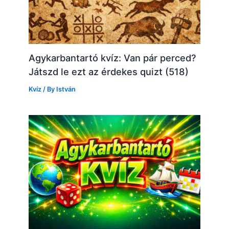
Agykarbantartó kvíz: Van pár perced?
Játszd le ezt az érdekes quizt (518)
Kvíz
/ By
István