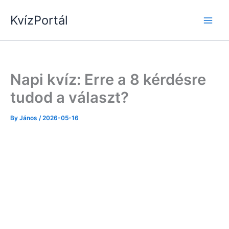
Skip
KvízPortál
to
content
Napi kvíz: Erre a 8 kérdésre
tudod a választ?
By
János
/
2026-05-16