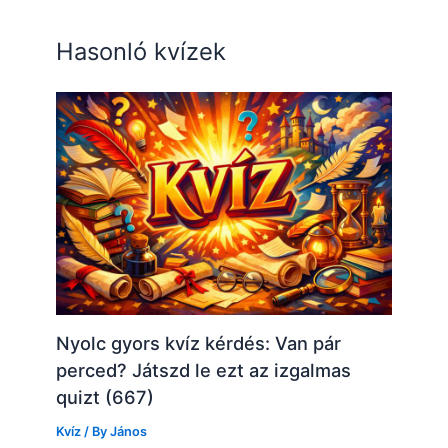
Hasonló kvízek
Nyolc gyors kvíz kérdés: Van pár
perced? Játszd le ezt az izgalmas
quizt (667)
Kvíz
/ By
János