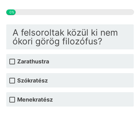
0%
A felsoroltak közül ki nem
ókori görög filozófus?
Zarathustra
Szókratész
Menekratész