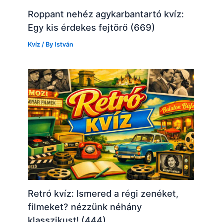
Roppant nehéz agykarbantartó kvíz:
Egy kis érdekes fejtörő (669)
Kvíz
/ By
István
Retró kvíz: Ismered a régi zenéket,
filmeket? nézzünk néhány
klasszikust! (444)