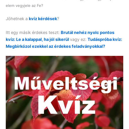
elem vegyjele az Fe?
Jöhetnek a
kvíz kérdések
?
Itt egy másik érdekes teszt:
Brutál nehéz nyolc pontos
kvíz: Le a kalappal, ha jól sikerül
vagy ez:
Tudáspróba kvíz:
Megbirkózol ezekkel az érdekes feladványokkal?