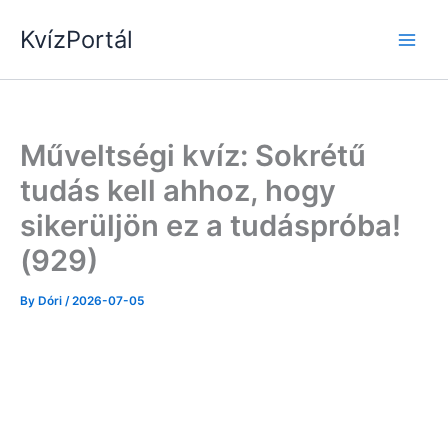
Skip
KvízPortál
to
content
Műveltségi kvíz: Sokrétű
tudás kell ahhoz, hogy
sikerüljön ez a tudáspróba!
(929)
By
Dóri
/
2026-07-05