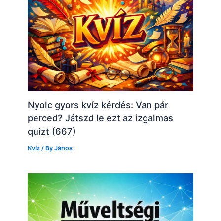
Nyolc gyors kvíz kérdés: Van pár
perced? Játszd le ezt az izgalmas
quizt (667)
Kvíz
/ By
János