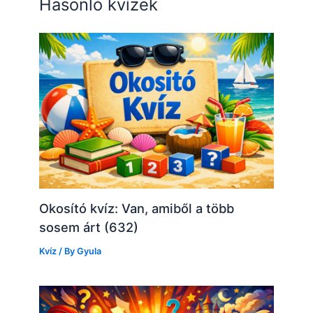
Hasonló kvízek
Okosító kvíz: Van, amiből a több
sosem árt (632)
Kvíz
/ By
Gyula