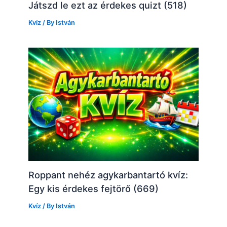
Játszd le ezt az érdekes quizt (518)
Kvíz
/ By
István
Roppant nehéz agykarbantartó kvíz:
Egy kis érdekes fejtörő (669)
Kvíz
/ By
István