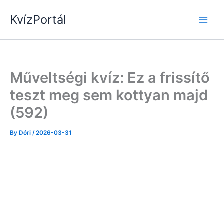
Skip
KvízPortál
to
content
Műveltségi kvíz: Ez a frissítő
teszt meg sem kottyan majd
(592)
By
Dóri
/
2026-03-31