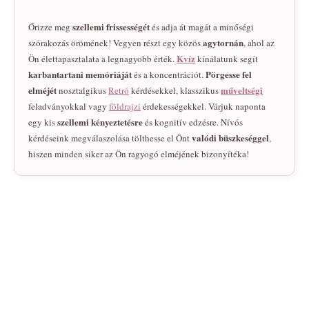
szellemi frissességét
Őrizze meg
és adja át magát a minőségi
agytornán
szórakozás örömének! Vegyen részt egy közös
, ahol az
Kvíz
Ön élettapasztalata a legnagyobb érték.
kínálatunk segít
karbantartani memóriáját
Pörgesse fel
és a koncentrációt.
elméjét
műveltségi
nosztalgikus
Retró
kérdésekkel, klasszikus
feladványokkal vagy
földrajzi
érdekességekkel. Várjuk naponta
szellemi kényeztetésre
egy kis
és kognitív edzésre. Nívós
valódi büszkeséggel
kérdéseink megválaszolása tölthesse el Önt
,
hiszen minden siker az Ön ragyogó elméjének bizonyítéka!