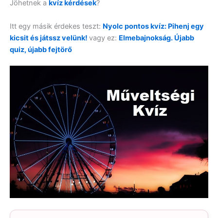
Jöhetnek a
kvíz kérdések
?
Itt egy másik érdekes teszt:
Nyolc pontos kvíz: Pihenj egy
kicsit és játssz velünk!
vagy ez:
Elmebajnokság. Újabb
quiz, újabb fejtörő