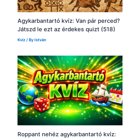
Agykarbantartó kvíz: Van pár perced?
Játszd le ezt az érdekes quizt (518)
Kvíz
/ By
István
Roppant nehéz agykarbantartó kvíz: