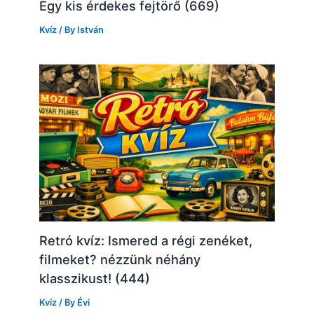
Egy kis érdekes fejtörő (669)
Kvíz
/ By
István
Retró kvíz: Ismered a régi zenéket,
filmeket? nézzünk néhány
klasszikust! (444)
Kvíz
/ By
Évi