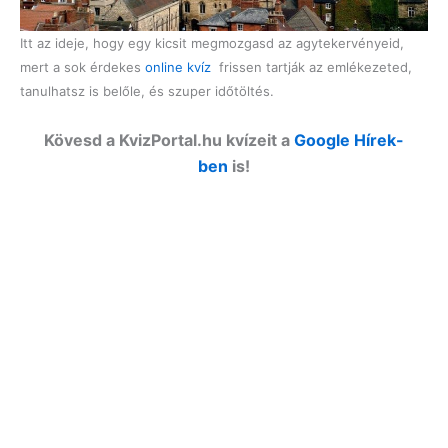
Itt az ideje, hogy egy kicsit megmozgasd az agytekervényeid,
mert a sok érdekes
online kvíz
frissen tartják az emlékezeted,
tanulhatsz is belőle, és szuper időtöltés.
Kövesd a KvizPortal.hu kvízeit a
Google Hírek-
ben
is!