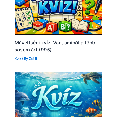
Műveltségi kvíz: Van, amiből a több
sosem árt (995)
Kvíz
/ By
Zsófi