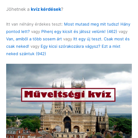
Jöhetnek a
kvíz kérdések
?
Itt van néhány érdekes teszt:
Most mutasd meg mit tudsz! Hány
pontod lett?
vagy
Pihenj egy kicsit és játssz velünk! (462)
vagy
Van, amiből a több sosem árt
vagy
Itt egy új teszt. Csak most és
csak neked!
vagy
Egy kicsi szórakozásra vágysz? Ezt a mixt
neked szántuk (942)