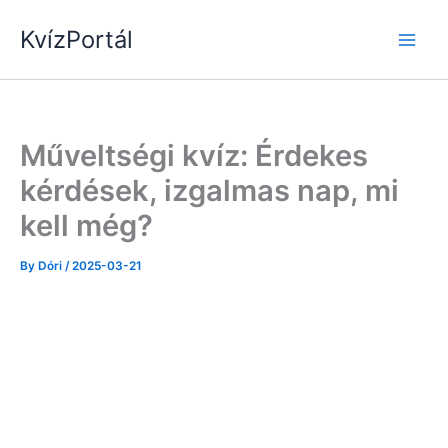
Skip
KvízPortál
to
content
Műveltségi kvíz: Érdekes
kérdések, izgalmas nap, mi
kell még?
By
Dóri
/
2025-03-21