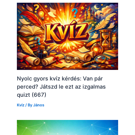
Nyolc gyors kvíz kérdés: Van pár
perced? Játszd le ezt az izgalmas
quizt (667)
Kvíz
/ By
János