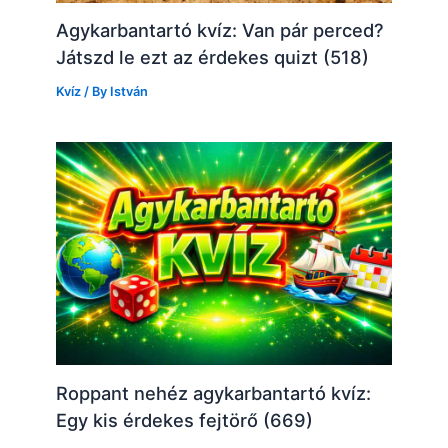
Agykarbantartó kvíz: Van pár perced?
Játszd le ezt az érdekes quizt (518)
Kvíz
/ By
István
Roppant nehéz agykarbantartó kvíz:
Egy kis érdekes fejtörő (669)