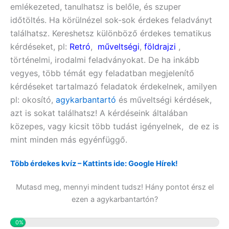
emlékezeted, tanulhatsz is belőle, és szuper
időtöltés. Ha körülnézel sok-sok érdekes feladványt
találhatsz. Kereshetsz különböző érdekes tematikus
kérdéseket, pl:
Retró
,
műveltségi
,
földrajzi
,
történelmi, irodalmi feladványokat. De ha inkább
vegyes, több témát egy feladatban megjelenítő
kérdéseket tartalmazó feladatok érdekelnek, amilyen
pl:
okosító,
agykarbantartó
és műveltségi
kérdések,
azt is sokat találhatsz! A kérdéseink általában
közepes, vagy kicsit több tudást igényelnek, de ez is
mint minden más egyénfüggő.
Több érdekes kvíz – Kattints ide: Google Hírek!
Mutasd meg, mennyi mindent tudsz! Hány pontot érsz el
ezen a agykarbantartón?
0%