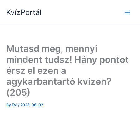
Skip
KvízPortál
to
content
Mutasd meg, mennyi
mindent tudsz! Hány pontot
érsz el ezen a
agykarbantartó kvízen?
(205)
By
Évi
/
2023-06-02