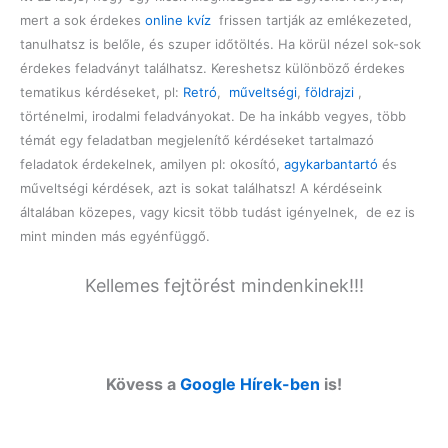
mert a sok érdekes
online kvíz
frissen tartják az emlékezeted,
tanulhatsz is belőle, és szuper időtöltés. Ha körül nézel sok-sok
érdekes feladványt találhatsz. Kereshetsz különböző érdekes
tematikus kérdéseket, pl:
Retró
,
műveltségi
,
földrajzi
,
történelmi, irodalmi feladványokat. De ha inkább vegyes, több
témát egy feladatban megjelenítő kérdéseket tartalmazó
feladatok érdekelnek, amilyen pl: okosító,
agykarbantartó
és
műveltségi kérdések, azt is sokat találhatsz! A kérdéseink
általában közepes, vagy kicsit több tudást igényelnek, de ez is
mint minden más egyénfüggő.
Kellemes fejtörést mindenkinek!!!
Kövess a
Google Hírek-ben
is!