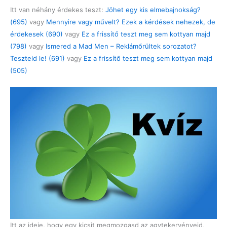
Itt van néhány érdekes teszt:
Jöhet egy kis elmebajnokság?
(695)
vagy
Mennyire vagy művelt? Ezek a kérdések nehezek, de
érdekesek (690)
vagy
Ez a frissítő teszt meg sem kottyan majd
(798)
vagy
Ismered a Mad Men – Reklámőrültek sorozatot?
Teszteld le! (691)
vagy
Ez a frissítő teszt meg sem kottyan majd
(505)
Itt az ideje, hogy egy kicsit megmozgasd az agytekervényeid,