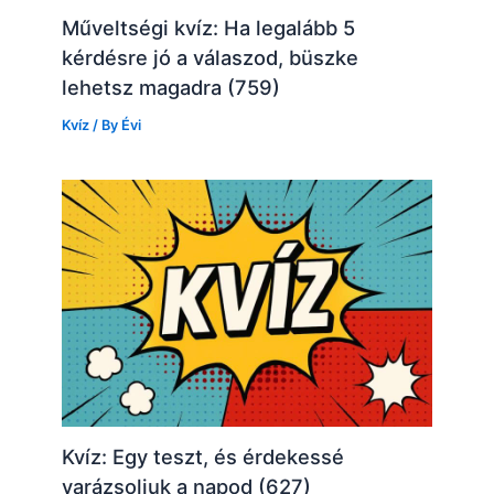
Műveltségi kvíz: Ha legalább 5
kérdésre jó a válaszod, büszke
lehetsz magadra (759)
Kvíz
/ By
Évi
Kvíz: Egy teszt, és érdekessé
varázsoljuk a napod (627)