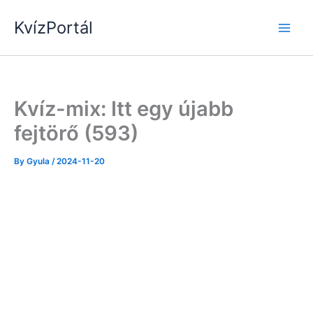
Skip
KvízPortál
to
content
Kvíz-mix: Itt egy újabb
fejtörő (593)
By
Gyula
/
2024-11-20