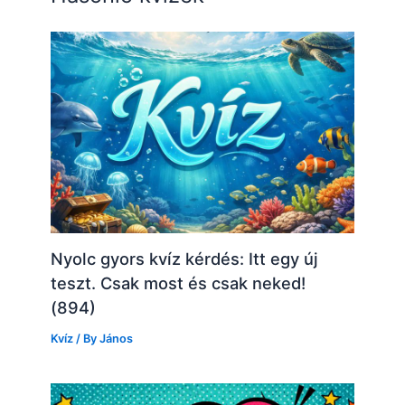
Nyolc gyors kvíz kérdés: Itt egy új
teszt. Csak most és csak neked!
(894)
Kvíz
/ By
János