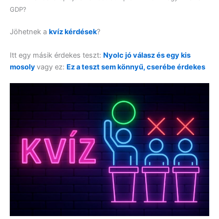
GDP?
Jöhetnek a
kvíz kérdések
?
Itt egy másik érdekes teszt:
Nyolc jó válasz és egy kis
mosoly
vagy ez:
Ez a teszt sem könnyű, cserébe érdekes