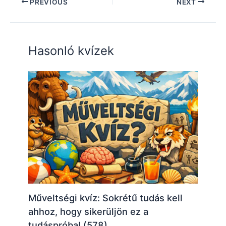
PREVIOUS
NEXT
Hasonló kvízek
Műveltségi kvíz: Sokrétű tudás kell
ahhoz, hogy sikerüljön ez a
tudáspróba! (578)