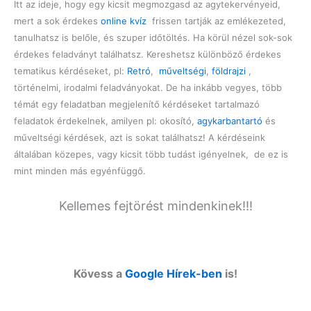
Itt az ideje, hogy egy kicsit megmozgasd az agytekervényeid,
mert a sok érdekes
online kvíz
frissen tartják az emlékezeted,
tanulhatsz is belőle, és szuper időtöltés. Ha körül nézel sok-sok
érdekes feladványt találhatsz. Kereshetsz különböző érdekes
tematikus kérdéseket, pl:
Retró
,
műveltségi
,
földrajzi
,
történelmi, irodalmi feladványokat. De ha inkább vegyes, több
témát egy feladatban megjelenítő kérdéseket tartalmazó
feladatok érdekelnek, amilyen pl: okosító,
agykarbantartó
és
műveltségi kérdések, azt is sokat találhatsz! A kérdéseink
általában közepes, vagy kicsit több tudást igényelnek, de ez is
mint minden más egyénfüggő.
Kellemes fejtörést mindenkinek!!!
Kövess a
Google Hírek-ben
is!