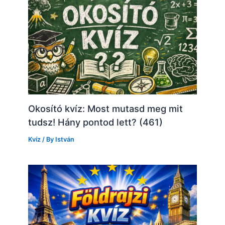
Okosító kvíz: Most mutasd meg mit
tudsz! Hány pontod lett? (461)
Kvíz
/ By
István