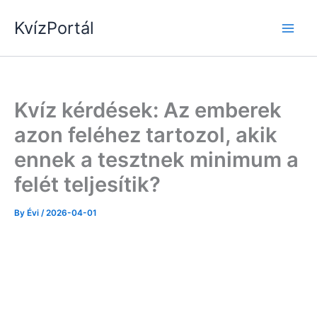
Skip
KvízPortál
to
content
Kvíz kérdések: Az emberek
azon feléhez tartozol, akik
ennek a tesztnek minimum a
felét teljesítik?
By
Évi
/
2026-04-01