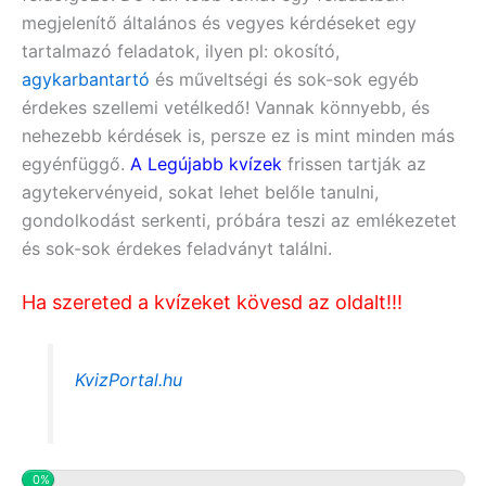
megjelenítő általános és vegyes kérdéseket egy
tartalmazó feladatok, ilyen pl:
okosító,
agykarbantartó
és műveltségi
és sok-sok egyéb
érdekes szellemi vetélkedő! Vannak könnyebb, és
nehezebb kérdések is, persze ez is mint minden más
egyénfüggő.
A Legújabb kvízek
frissen tartják az
agytekervényeid, sokat lehet belőle tanulni,
gondolkodást serkenti, próbára teszi az emlékezetet
és sok-sok érdekes feladványt találni.
Ha szereted a kvízeket kövesd az oldalt!!!
KvizPortal.hu
0%