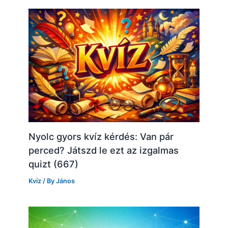
Nyolc gyors kvíz kérdés: Van pár
perced? Játszd le ezt az izgalmas
quizt (667)
Kvíz
/ By
János