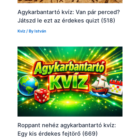
Agykarbantartó kvíz: Van pár perced?
Játszd le ezt az érdekes quizt (518)
Kvíz
/ By
István
Roppant nehéz agykarbantartó kvíz:
Egy kis érdekes fejtörő (669)