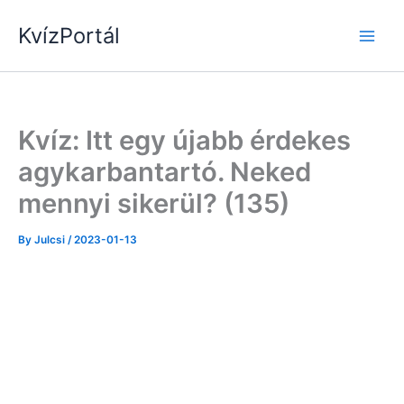
Skip
KvízPortál
to
content
Kvíz: Itt egy újabb érdekes
agykarbantartó. Neked
mennyi sikerül? (135)
By
Julcsi
/
2023-01-13