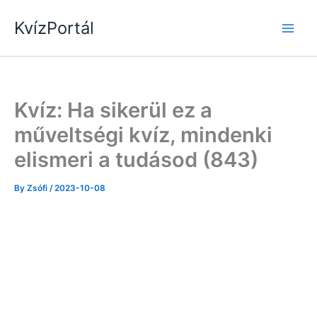
Skip
KvízPortál
to
content
Kvíz: Ha sikerül ez a
műveltségi kvíz, mindenki
elismeri a tudásod (843)
By
Zsófi
/
2023-10-08