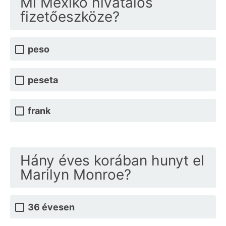
Mi Mexikó hivatalos
fizetőeszköze?
peso
peseta
frank
Hány éves korában hunyt el
Marilyn Monroe?
36 évesen