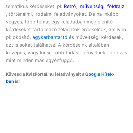
tematikus kérdéseket, pl:
Retró
,
műveltségi
,
földrajzi
, történelmi, irodalmi feladványokat. De ha inkább
vegyes, több témát egy feladatban megjelenítő
kérdéseket tartalmazó feladatok érdekelnek, amilyen
pl:
okosító,
agykarbantartó
és műveltségi
kérdések,
azt is sokat találhatsz! A kérdéseink általában
közepes, vagy kicsit több tudást igényelnek, de ez is
mint minden más egyénfüggő.
Kövesd a KvizPortal.hu feladványait a
Google Hírek-
ben
is!