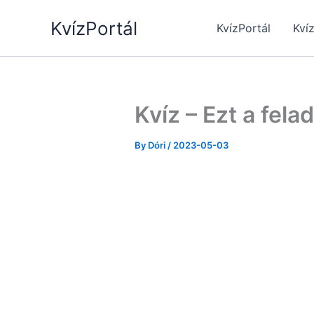
Skip
KvízPortál
to
KvízPortál
Kví
content
Kvíz – Ezt a fel
By
Dóri
/
2023-05-03