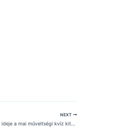
NEXT
Most jött el az ideje a mai műveltségi kvíz kitöltésnek (278)