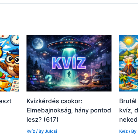
eszt
Kvízkérdés csokor:
Brutál
Elmebajnokság, hány pontod
kvíz,
lesz? (617)
neked 
Kvíz
/ By
Julcsi
Kvíz
/ By