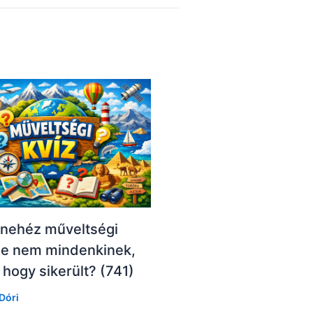
 nehéz műveltségi
 de nem mindenkinek,
hogy sikerült? (741)
Dóri