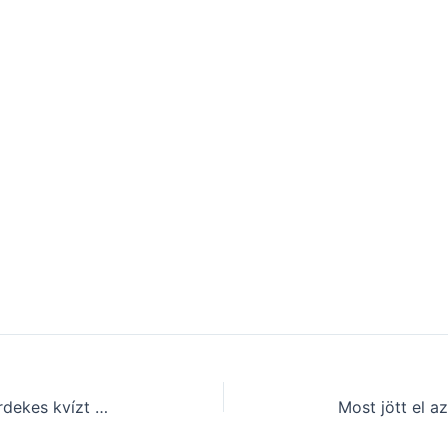
Kvíz: Kár lenne kihagynod ezt a érdekes kvízt (154)