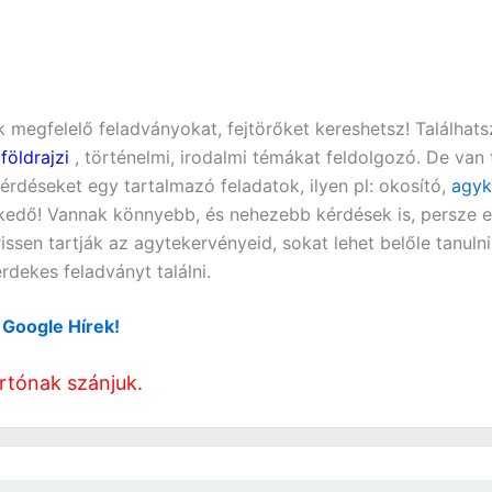
 megfelelő feladványokat, fejtörőket kereshetsz! Találhat
,
földrajzi
, történelmi, irodalmi témákat feldolgozó. De van
érdéseket egy tartalmazó feladatok, ilyen pl:
okosító,
agyk
kedő! Vannak könnyebb, és nehezebb kérdések is, persze e
issen tartják az agytekervényeid, sokat lehet belőle tanuln
rdekes feladványt találni.
: Google Hírek!
rtónak szánjuk.