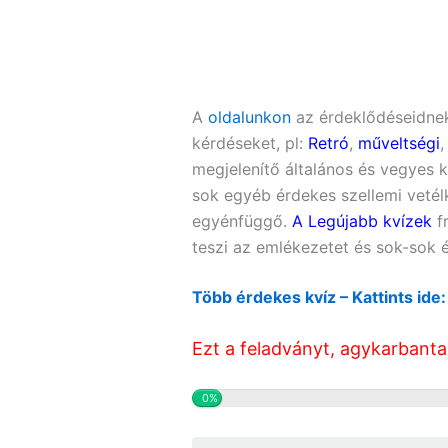
A
oldalunkon
az érdeklődéseidnek
kérdéseket, pl:
Retró
,
műveltségi
megjelenítő általános és vegyes k
sok egyéb érdekes szellemi vetél
egyénfüggő.
A Legújabb kvízek
fr
teszi az emlékezetet és sok-sok é
Több érdekes kvíz – Kattints ide
Ezt a feladványt, agykarbanta
0%