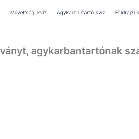
z
Műveltségi kvíz
Agykarbantartó kvíz
Földrajzi 
adványt, agykarbantartónak sz