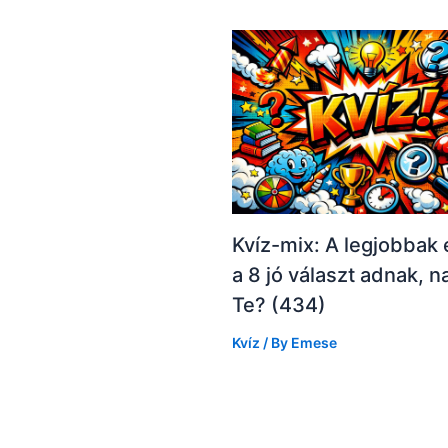
Kvíz-mix: A legjobbak
a 8 jó választ adnak, n
Te? (434)
Kvíz
/ By
Emese