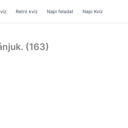
kvíz
Retró kvíz
Napi feladat
Napi Kvíz
ánjuk. (163)