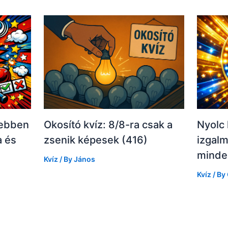
 ebben
Okosító kvíz: 8/8-ra csak a
Nyolc 
a és
zsenik képesek (416)
izgalm
minde
Kvíz
/ By
János
Kvíz
/ By