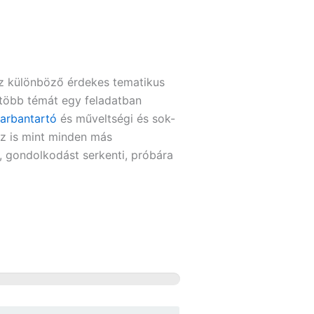
sz különböző érdekes tematikus
 több témát egy feladatban
arbantartó
és műveltségi
és sok-
z is mint minden más
i, gondolkodást serkenti, próbára