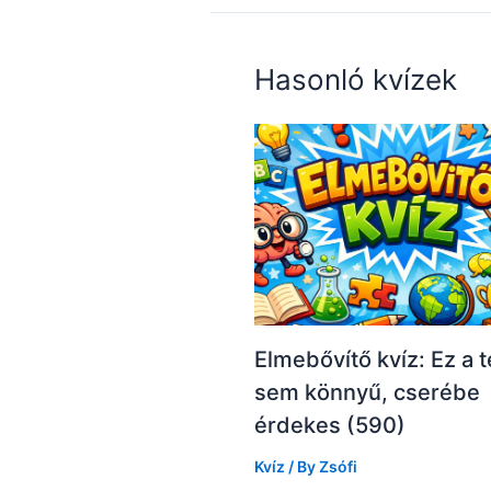
Hasonló kvízek
Elmebővítő kvíz: Ez a t
sem könnyű, cserébe
érdekes (590)
Kvíz
/ By
Zsófi