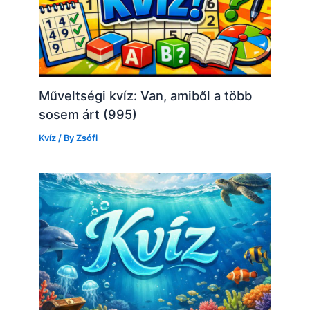
Műveltségi kvíz: Van, amiből a több
sosem árt (995)
Kvíz
/ By
Zsófi