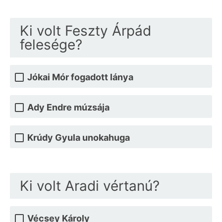
Ki volt Feszty Árpád
felesége?
Jókai Mór fogadott lánya
Ady Endre múzsája
Krúdy Gyula unokahuga
Ki volt Aradi vértanú?
Vécsey Károly