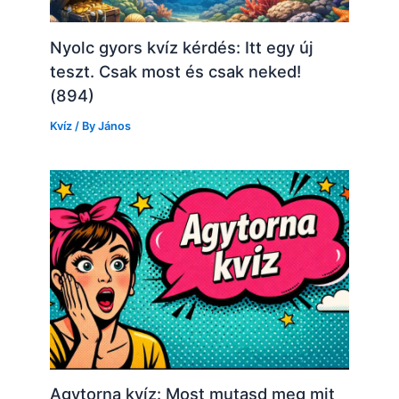
Nyolc gyors kvíz kérdés: Itt egy új
teszt. Csak most és csak neked!
(894)
Kvíz
/ By
János
Agytorna kvíz: Most mutasd meg mit