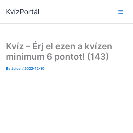
Skip
KvízPortál
to
content
Kvíz – Érj el ezen a kvízen
minimum 6 pontot! (143)
By
Julcsi
/
2022-12-10