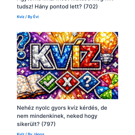
tudsz! Hány pontod lett? (702)
Kvíz
/ By
Évi
Nehéz nyolc gyors kvíz kérdés, de
nem mindenkinek, neked hogy
sikerült? (797)
Kvíz
/ By
János