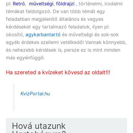
pl:
Retró
,
műveltségi
,
földrajzi
, történelmi, irodalmi
témákat feldolgozó. De van több témát egy
feladatban megjelenítő általános és vegyes
kérdéseket egy tartalmazó feladatok, ilyen pl:
okosító,
agykarbantartó
és műveltségi
és sok-sok
egyéb érdekes szellemi vetélkedő! Vannak könnyebb,
és nehezebb kérdések is, persze ez is mint minden
más egyénfüggő.
Ha szereted a kvízeket kövesd az oldalt!!!
KvizPortal.hu
Hová utazunk