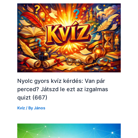
Nyolc gyors kvíz kérdés: Van pár
perced? Játszd le ezt az izgalmas
quizt (667)
Kvíz
/ By
János