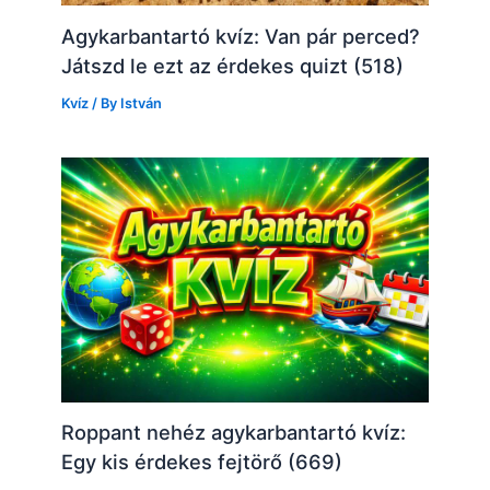
Agykarbantartó kvíz: Van pár perced?
Játszd le ezt az érdekes quizt (518)
Kvíz
/ By
István
Roppant nehéz agykarbantartó kvíz:
Egy kis érdekes fejtörő (669)