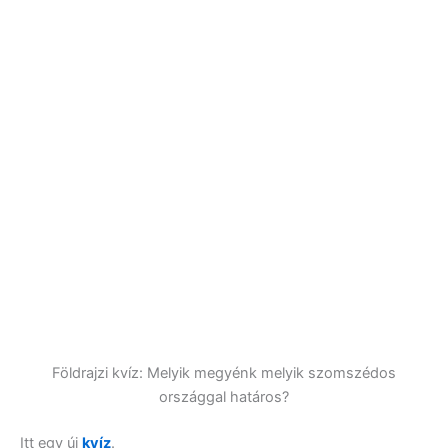
Földrajzi kvíz: Melyik megyénk melyik szomszédos
országgal határos?
Itt egy új
kvíz
.