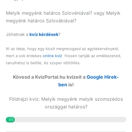
Melyik megyénk határos Szlovéniával? vagy Melyik
megyénk határos Szlovákiával?
Jöhetnek a
kvíz kérdések
?
Itt az ideje, hogy egy kicsit megmozgasd az agytekervényeid,
mert a sok érdekes
online kvíz
frissen tartják az emlékezeted,
tanulhatsz is belőle, és szuper időtöltés.
Kövesd a KvizPortal.hu kvízeit a
Google Hírek-
ben
is!
Földrajzi kvíz: Melyik megyénk melyik szomszédos
országgal határos?
0%