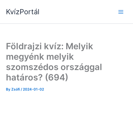
Skip
KvízPortál
to
content
Földrajzi kvíz: Melyik
megyénk melyik
szomszédos országgal
határos? (694)
By
Zsófi
/
2024-01-02