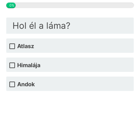
0%
Hol él a láma?
Atlasz
Himalája
Andok