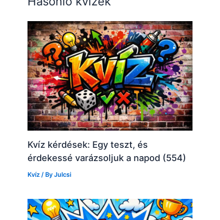
Hasonló kvízek
Kvíz kérdések: Egy teszt, és
érdekessé varázsoljuk a napod (554)
Kvíz
/ By
Julcsi