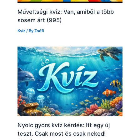
Műveltségi kvíz: Van, amiből a több
sosem árt (995)
Kvíz
/ By
Zsófi
Nyolc gyors kvíz kérdés: Itt egy új
teszt. Csak most és csak neked!