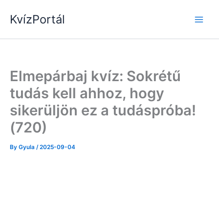
Skip
KvízPortál
to
content
Elmepárbaj kvíz: Sokrétű
tudás kell ahhoz, hogy
sikerüljön ez a tudáspróba!
(720)
By
Gyula
/
2025-09-04