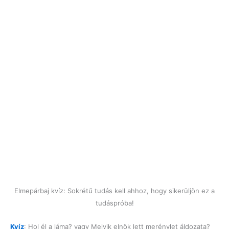
Elmepárbaj kvíz: Sokrétű tudás kell ahhoz, hogy sikerüljön ez a
tudáspróba!
Kvíz
: Hol él a láma? vagy Melyik elnök lett merénylet áldozata?