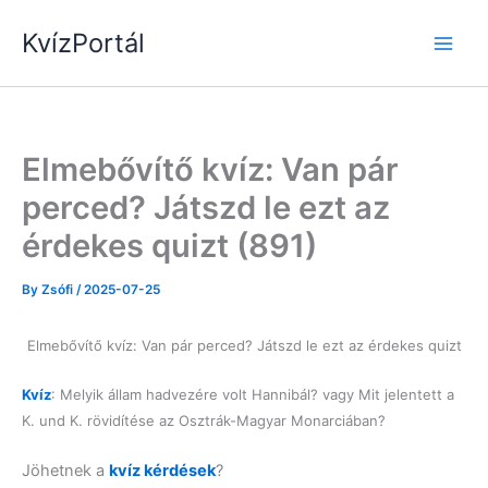
Skip
KvízPortál
to
content
Elmebővítő kvíz: Van pár
perced? Játszd le ezt az
érdekes quizt (891)
By
Zsófi
/
2025-07-25
Elmebővítő kvíz: Van pár perced? Játszd le ezt az érdekes quizt
Kvíz
: Melyik állam hadvezére volt Hannibál? vagy Mit jelentett a
K. und K. rövidítése az Osztrák-Magyar Monarciában?
Jöhetnek a
kvíz kérdések
?