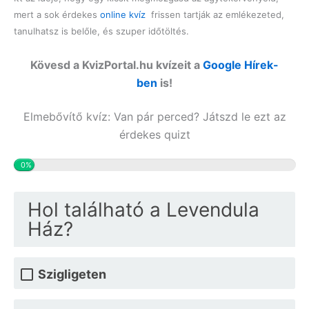
mert a sok érdekes
online kvíz
frissen tartják az emlékezeted,
tanulhatsz is belőle, és szuper időtöltés.
Kövesd a KvizPortal.hu kvízeit a
Google Hírek-
ben
is!
Elmebővítő kvíz: Van pár perced? Játszd le ezt az
érdekes quizt
0%
Hol található a Levendula
Ház?
Szigligeten