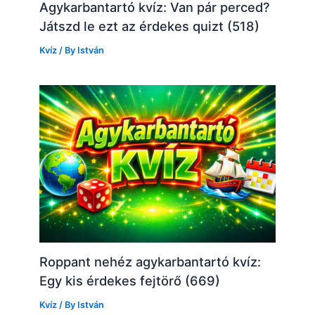
Agykarbantartó kvíz: Van pár perced?
Játszd le ezt az érdekes quizt (518)
Kvíz
/ By
István
Roppant nehéz agykarbantartó kvíz:
Egy kis érdekes fejtörő (669)
Kvíz
/ By
István