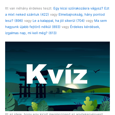
Itt van néhány érdekes teszt:
Egy kicsi szórakozásra vágysz? Ezt
a mixt neked szántuk (422)
vagy
Elmebajnokság, hány pontod
lesz? (896)
vagy
Le a kalappal, ha jól sikerül (704)
vagy
Ma sem
hagyunk újabb fejtörő nélkül (893)
vagy
Érdekes kérdések,
izgalmas nap, mi kell még? (613)
Itt az ideje, hogy egy kicsit megmozgasd az agytekervényeid,