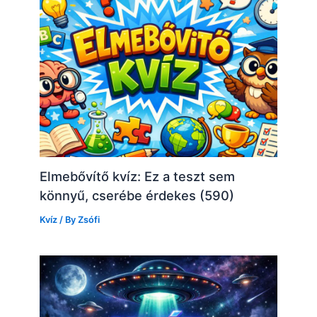
Elmebővítő kvíz: Ez a teszt sem
könnyű, cserébe érdekes (590)
Kvíz
/ By
Zsófi