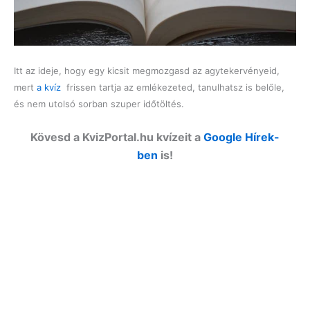
Itt az ideje, hogy egy kicsit megmozgasd az agytekervényeid,
mert
a kvíz
frissen tartja az emlékezeted, tanulhatsz is belőle,
és nem utolsó sorban szuper időtöltés.
Kövesd a KvizPortal.hu kvízeit a
Google Hírek-
ben
is!