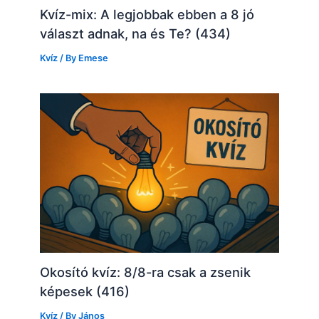
Kvíz-mix: A legjobbak ebben a 8 jó
választ adnak, na és Te? (434)
Kvíz
/ By
Emese
Okosító kvíz: 8/8-ra csak a zsenik
képesek (416)
Kvíz
/ By
János