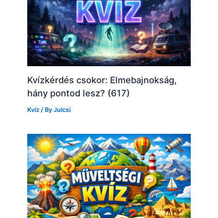
Kvízkérdés csokor: Elmebajnokság,
hány pontod lesz? (617)
Kvíz
/ By
Julcsi