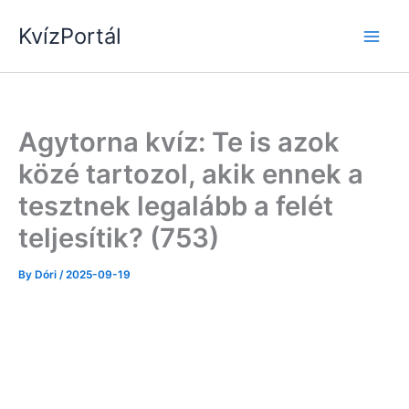
Skip
KvízPortál
to
content
Agytorna kvíz: Te is azok
közé tartozol, akik ennek a
tesztnek legalább a felét
teljesítik? (753)
By
Dóri
/
2025-09-19