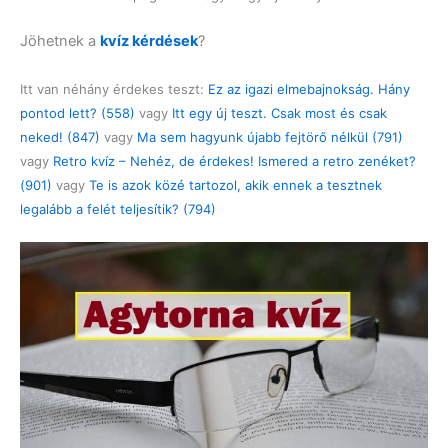
Jöhetnek a
kvíz kérdések
?
Itt van néhány érdekes teszt:
Ez az igazi elmebajnokság. Hány
pontod lett? (558)
vagy
Itt egy új teszt. Csak most és csak
neked! (847)
vagy
Ma sem hagyunk újabb fejtörő nélkül (791)
vagy
Retro kvíz – Nehéz, de érdekes! Ismered a retro zenéket?
(901)
vagy
Te is azok közé tartozol, akik ennek a tesztnek
legalább a felét teljesítik? (794)