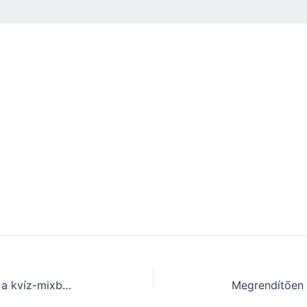
Tudáspróba – A legjobbak ebben a kvíz-mixben 8 jó választ adnak. Neked mennyi megy?