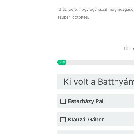
Itt az ideje, hogy egy kicsit megmozgas
szuper időtöltés.
Itt 
0%
Ki volt a Batthyá
Esterházy Pál
Klauzál Gábor