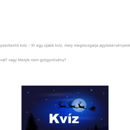
yserkentő kvíz – Itt egy újabb kvíz, mely megmozgatja agytekervényeid
ával? vagy Melyik nem gyógynövény?