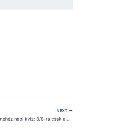
NEXT
Megrendítően nehéz napi kvíz: 8/8-ra csak a kvízprofesszorok képesek