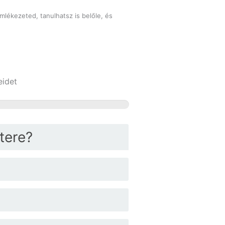
mlékezeted, tanulhatsz is belőle, és
eidet
tere?