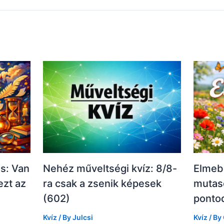
és: Van
Nehéz műveltségi kvíz: 8/8-
Elmebő
ezt az
ra csak a zsenik képesek
mutas
(602)
pontod
Kvíz
/ By
Julcsi
Kvíz
/ By