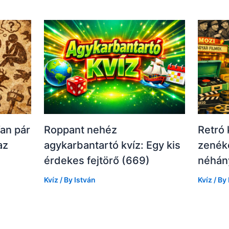
Van pár
Roppant nehéz
Retró 
az
agykarbantartó kvíz: Egy kis
zenéke
érdekes fejtörő (669)
néhány
Kvíz
/ By
István
Kvíz
/ By