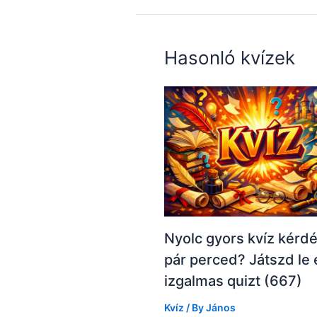
Hasonló kvízek
Nyolc gyors kvíz kérd
pár perced? Játszd le 
izgalmas quizt (667)
Kvíz
/ By
János