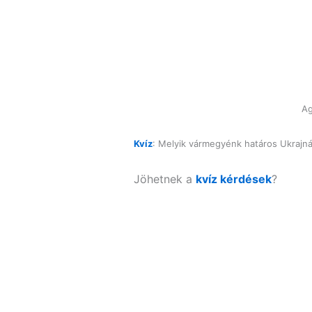
Ag
Kvíz
: Melyik vármegyénk határos Ukrajn
Jöhetnek a
kvíz kérdések
?