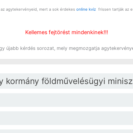
d az agytekervényeid, mert a sok érdekes
online kvíz
frissen tartják az e
Kellemes fejtörést mindenkinek!!!
egy újabb kérdés sorozat, mely megmozgatja agytekervény
ny kormány földművelésügyi minisz