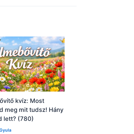
vítő kvíz: Most
d meg mit tudsz! Hány
 lett? (780)
Gyula