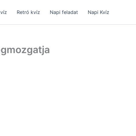
kvíz
Retró kvíz
Napi feladat
Napi Kvíz
megmozgatja