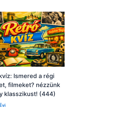
kvíz: Ismered a régi
t, filmeket? nézzünk
 klasszikust! (444)
Évi