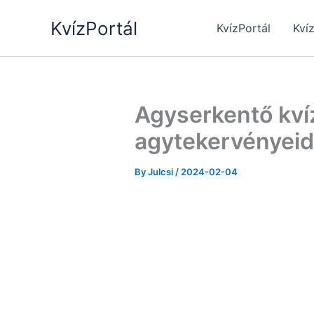
Skip
KvízPortál
to
KvízPortál
Kví
content
Agyserkentő kvíz
agytekervényeid
By
Julcsi
/
2024-02-04