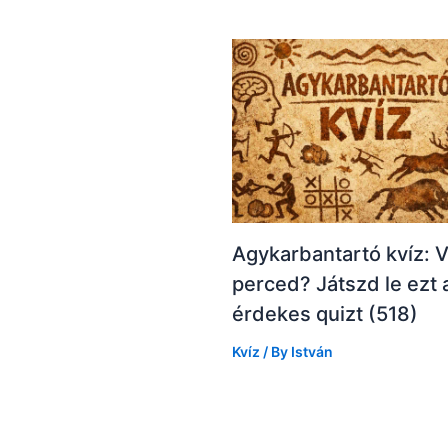
Agykarbantartó kvíz: 
perced? Játszd le ezt 
érdekes quizt (518)
Kvíz
/ By
István